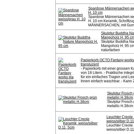
Spardose Männersachen we
H. 10 cm
Spardose Männersachen we
H. 10 cm Keramik, Schriftzu
MÄNNERSACHEN, mit Gumm
Skulptur Buddha Na
Mangoholz H. 95 c
Skulptur Buddha Na
Mangoholz H. 95 c
naturfarben
Papierkorb OCTO Fantasy works 
transluzent
- Papierkorb mit einer grossen K
von 18 Litern. - Praktische integri
für ein einfaches Tragen und Lee
Innen einfach waschbar. - Kann 2 
Skulptur Frosch
metallic H.38cm
Skulptur Frosch
metallic H.38cm
Leuchter Creole
weiss/silber D.1
Leuchter Creole
weiss/silber D.1