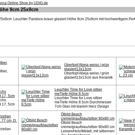
 Höhe 9cm 25x9cm
Leuchter Pandora braun glasiert Höhe 9cm 25x9cm mit hochwertigem Perlm
lber,
Übertopf Abeja weiss / grün
glasiert13x13cm
lber,
Übertopf Abeja weiss / grün
glasiert13x13cm aus Keramik
Leuchter Time for Love silber
uchs
meTiefe Höhe 8.5cm
H.17, 5cm
Leuchter Time for Love silber
uchs
meTiefe Höhe 8.5cm Durchmesser
H.17, 5cm
7cm Glas mit klarem Herz Design
Ölbild Beach
rzellan
creme/grau/blau/silber 80x80 cm
 77 cm, D.
Ölbild Beach
creme/grau/blau/silber 80x80 cm
rzellan
Leinen/Holz/Metall, mit silbernen