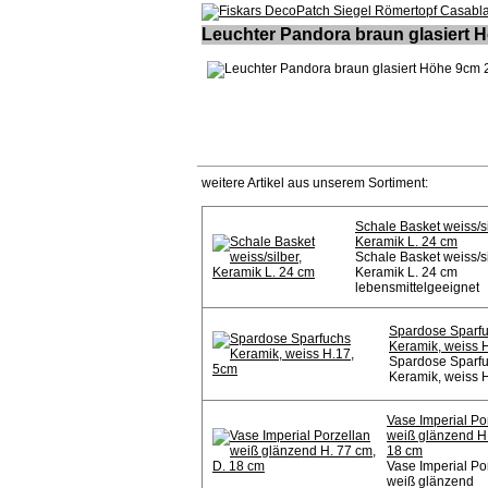
Leuchter Pandora braun glasiert
weitere Artikel aus unserem Sortiment:
Schale Basket weiss/si
Keramik L. 24 cm
Schale Basket weiss/si
Keramik L. 24 cm
lebensmittelgeeignet
Spardose Sparf
Keramik, weiss 
Spardose Sparf
Keramik, weiss 
Vase Imperial Po
weiß glänzend H.
18 cm
Vase Imperial Po
weiß glänzend