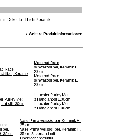
it -Dekor für T-Licht Keramik
» Weitere Produktinformationen
Motorrad Race
schwarz/silber, Keramik L.
23 cm
Motorrad Race
schwarz/silber, Keramik L.
23 cm
Leuchter Purley Met,
z.Häng.ant-silL.30cm
Leuchter Purley Met,
z.Häng.ant-silL.30cm
Vase Prima weiss/silber, Keramik H.
35 cm
Vase Prima weiss/silber, Keramik H.
35 cm Silberrand mit
Oberflächenstruktur