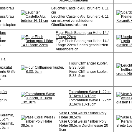
Alu-Applikationen
iss/grau
Leuchter Castello Alu, brüniert H. 11
cm
iss/grau
Leuchter Castello Alu, brüniert H. 11
g
cm mit zwei verschiedenen
istopfen
Oberflächenstrukturen
ture
Figur Fisch Beton grau Höhe 14 /
m
Länge 22cm
ture
Figur Fisch Beton grau Höhe 14 /
m
Länge 22cm für den geschützten
Außenbereich
lila
Figur Cliffhanger kupfer,
apazität
B.33, 5cm
erte Griffe
Figur Cliffhanger kupfer,
ren. -
B.33, 5cm
...
 grün
Fotorahmen Wave H.22cm,
B.16cm 13x18cm
 grün
Fotorahmen Wave H.22cm,
B.16cm 13x18cm
Vase Coral weiss / silber Poly
 Keramik,
Höhe 38.5cm
1, 5cm
Vase Coral weiss / silber Poly
 Keramik,
Höhe 38.5cm Durchmesser 20
1, 5cm
5cm