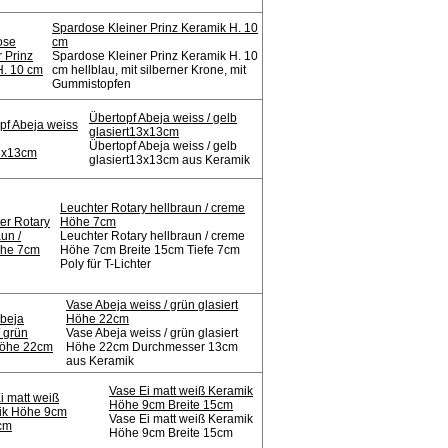
Spardose Kleiner Prinz Keramik H. 10
cm
Spardose Kleiner Prinz Keramik H. 10
cm hellblau, mit silberner Krone, mit
Gummistopfen
Übertopf Abeja weiss / gelb
glasiert13x13cm
Übertopf Abeja weiss / gelb
glasiert13x13cm aus Keramik
Leuchter Rotary hellbraun / creme
Höhe 7cm
Leuchter Rotary hellbraun / creme
Höhe 7cm Breite 15cm Tiefe 7cm
Poly für T-Lichter
Vase Abeja weiss / grün glasiert
Höhe 22cm
Vase Abeja weiss / grün glasiert
Höhe 22cm Durchmesser 13cm
aus Keramik
Vase Ei matt weiß Keramik
Höhe 9cm Breite 15cm
Vase Ei matt weiß Keramik
Höhe 9cm Breite 15cm