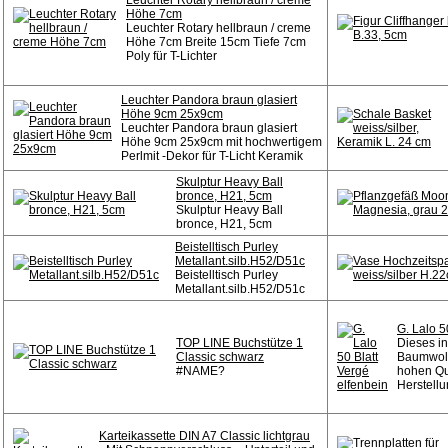
Leuchter Rotary hellbraun / creme
Höhe 7cm
Leuchter Rotary hellbraun / creme
Höhe 7cm Breite 15cm Tiefe 7cm
Poly für T-Lichter
Leuchter Pandora braun glasiert
Höhe 9cm 25x9cm
Leuchter Pandora braun glasiert
Höhe 9cm 25x9cm mit hochwertigem
Perlmit -Dekor für T-Licht Keramik
Skulptur Heavy Ball
bronce, H21, 5cm
Skulptur Heavy Ball
bronce, H21, 5cm
Beistelltisch Purley
Metallant.silb.H52/D51c
Beistelltisch Purley
Metallant.silb.H52/D51c
G. Lalo 5
TOP LINE Buchstütze 1
Dieses in
Classic schwarz
Baumwoll
#NAME?
hohen Qu
Herstellu
Karteikassette DIN A7 Classic lichtgrau