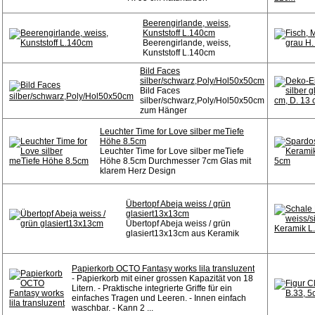
Beerengirlande, weiss,
Kunststoff L.140cm
Beerengirlande, weiss,
Kunststoff L.140cm
Bild Faces
silber/schwarz,Poly/Hol50x50cm
Bild Faces
silber/schwarz,Poly/Hol50x50cm
zum Hänger
Leuchter Time for Love silber meTiefe
Höhe 8.5cm
Leuchter Time for Love silber meTiefe
Höhe 8.5cm Durchmesser 7cm Glas mit
klarem Herz Design
Übertopf Abeja weiss / grün
glasiert13x13cm
Übertopf Abeja weiss / grün
glasiert13x13cm aus Keramik
Papierkorb OCTO Fantasy works lila transluzent
- Papierkorb mit einer grossen Kapazität von 18
Litern. - Praktische integrierte Griffe für ein
einfaches Tragen und Leeren. - Innen einfach
waschbar. - Kann 2 ...