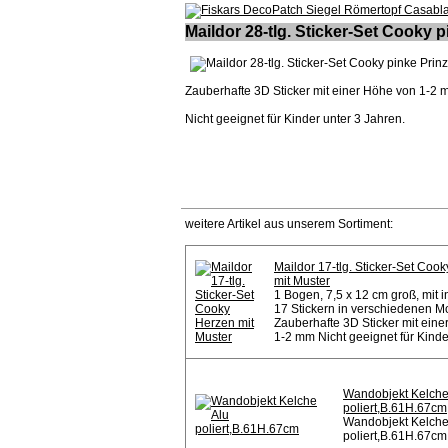
Maildor 28-tlg. Sticker-Set Cooky 
Zauberhafte 3D Sticker mit einer Höhe von 1-2
Nicht geeignet für Kinder unter 3 Jahren.
weitere Artikel aus unserem Sortiment:
Maildor 17-tlg. Sticker-Set Coo
mit Muster
1 Bogen, 7,5 x 12 cm groß, mit 
17 Stickern in verschiedenen Mo
Zauberhafte 3D Sticker mit ein
1-2 mm Nicht geeignet für Kinder
Wandobjekt Kelche
poliert,B.61H.67cm
Wandobjekt Kelche
poliert,B.61H.67cm