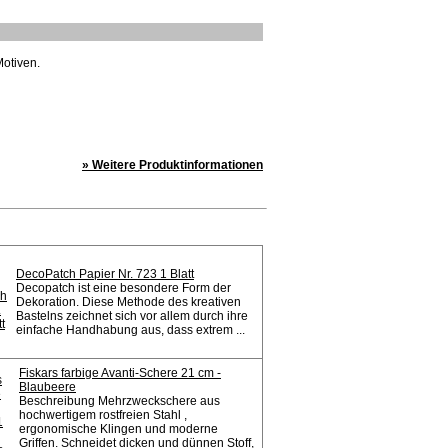
Motiven.
» Weitere Produktinformationen
DecoPatch Papier Nr. 723 1 Blatt
Decopatch ist eine besondere Form der
Dekoration. Diese Methode des kreativen
Bastelns zeichnet sich vor allem durch ihre
einfache Handhabung aus, dass extrem ...
Fiskars farbige Avanti-Schere 21 cm -
Blaubeere
Beschreibung Mehrzweckschere aus
hochwertigem rostfreien Stahl ,
ergonomische Klingen und moderne
Griffen. Schneidet dicken und dünnen Stoff,