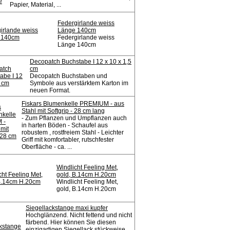
Papier, Material, ...
Federgirlande weiss
Länge 140cm
Federgirlande weiss
Länge 140cm
Decopatch Buchstabe I 12 x 10 x 1,5
cm
Decopatch Buchstaben und
Symbole aus verstärktem Karton im
neuen Format.
Fiskars Blumenkelle PREMIUM - aus
Stahl mit Softgrip - 28 cm lang
- Zum Pflanzen und Umpflanzen auch
in harten Böden - Schaufel aus
robustem , rostfreiem Stahl - Leichter
Griff mit komfortabler, rutschfester
Oberfläche - ca. ...
Windlicht Feeling Met,
gold, B.14cm H.20cm
Windlicht Feeling Met,
gold, B.14cm H.20cm
Siegellackstange maxi kupfer
Hochglänzend. Nicht fettend und nicht
färbend. Hier können Sie diesen
einzigartigen Siegellack stückweise