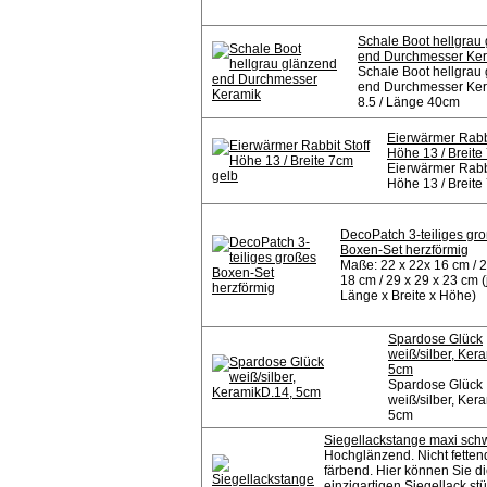
Schale Boot hellgrau
end Durchmesser Ke
Schale Boot hellgrau
end Durchmesser Ke
8.5 / Länge 40cm
Eierwärmer Rabbi
Höhe 13 / Breite
Eierwärmer Rabbi
Höhe 13 / Breite
DecoPatch 3-teiliges gr
Boxen-Set herzförmig
Maße: 22 x 22x 16 cm / 2
18 cm / 29 x 29 x 23 cm (
Länge x Breite x Höhe)
Spardose Glück
weiß/silber, Ker
5cm
Spardose Glück
weiß/silber, Ker
5cm
Siegellackstange maxi sch
Hochglänzend. Nicht fetten
färbend. Hier können Sie d
einzigartigen Siegellack st