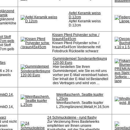
 glänzend
Apfel Keramik weiss
ramik
D.12cm
 glänzend
Apfel Keramik weiss
ramikHöhe
D.12cm
Kissen Pferd Polyester schw. /
t Stoff
braun45x45cm
 7cm gelb
Kissen Pferd Polyester schw. /
t Stoff
braun45x45cm Vorderseite mit
 7cm gelb
Fotodruck Rückseite schwarz
Gummistempel Sonderanfertigung
oßes
120,00 Euro
Hier bestellen Sie Ihren
6 x 26 x
Gummistempel, wie Sie es mit uns
jeweils
vorher per E-Mail vereinbart haben.
Der Inhalt der E-Mail ist Bestandteil
des Vertrages und wird von ...
amikD.14,
Weinflaschenh. Seattle kupfer
L.25cm
Weinflaschenh. Seattle kupfer
amikD.14,
L.25cmglänzend,Metall,H.16,5cm
warz
24 Schmucksteine - rund flashy
d und nicht
Zur Verzierung Ihres Bastelwerks
iesen
empfehlen wir Ihnen unsere
ückweise
Konturfarbe, mit der Sie ebenfalls