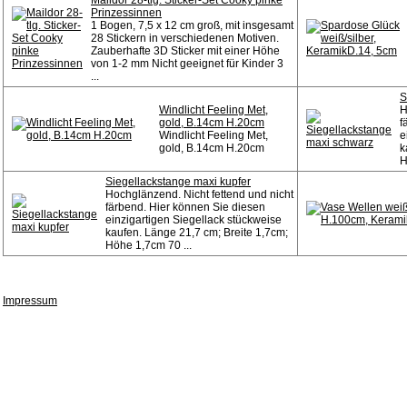
Maildor 28-tlg. Sticker-Set Cooky pinke
Prinzessinnen
1 Bogen, 7,5 x 12 cm groß, mit insgesamt
28 Stickern in verschiedenen Motiven.
Zauberhafte 3D Sticker mit einer Höhe
von 1-2 mm Nicht geeignet für Kinder 3
...
S
Windlicht Feeling Met,
H
gold, B.14cm H.20cm
f
Windlicht Feeling Met,
e
gold, B.14cm H.20cm
k
H
Siegellackstange maxi kupfer
Hochglänzend. Nicht fettend und nicht
färbend. Hier können Sie diesen
einzigartigen Siegellack stückweise
kaufen. Länge 21,7 cm; Breite 1,7cm;
Höhe 1,7cm 70 ...
Impressum