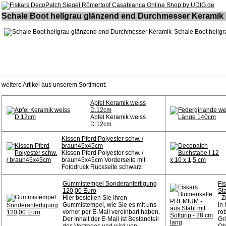
Schale Boot hellgrau glänzend end Durchmesser Keramik
Schale Boot hellg
weitere Artikel aus unserem Sortiment:
Apfel Keramik weiss
D.12cm
Apfel Keramik weiss
D.12cm
Kissen Pferd Polyester schw. /
braun45x45cm
Kissen Pferd Polyester schw. /
braun45x45cm Vorderseite mit
Fotodruck Rückseite schwarz
Gummistempel Sonderanfertigung
Fi
120,00 Euro
Sta
Hier bestellen Sie Ihren
- 
Gummistempel, wie Sie es mit uns
in
vorher per E-Mail vereinbart haben.
rob
Der Inhalt der E-Mail ist Bestandteil
Gri