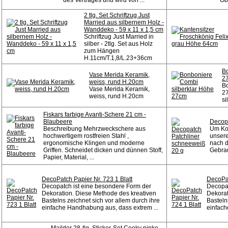
des Vertrages und wird von ...
Obe
2 tlg. Set Schriftzug Just
Married aus silbernem Holz -
Wanddeko - 59 x 11 x 1,5 cm
Schriftzug Just Married in
silber - 2tlg. Set aus Holz
zum Hängen
H.11cm/T.1,8/L.23+36cm
Bo
Vase Merida Keramik,
2
weiss, rund H.20cm
Bo
Vase Merida Keramik,
2
weiss, rund H.20cm
si
Fiskars farbige Avanti-Schere 21 cm -
Blaubeere
Decopa
Beschreibung Mehrzweckschere aus
Um Kon
hochwertigem rostfreien Stahl ,
unsere
ergonomische Klingen und moderne
nach d
Griffen. Schneidet dicken und dünnen Stoff,
Gebrau
Papier, Material, ...
DecoPatch Papier Nr. 723 1 Blatt
DecoPat
Decopatch ist eine besondere Form der
Decopat
Dekoration. Diese Methode des kreativen
Dekorat
Bastelns zeichnet sich vor allem durch ihre
Basteln
einfache Handhabung aus, dass extrem ...
einfach